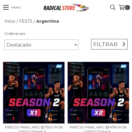
MENÚ
0
Inicio
/
FESTS
/
Argentina
Ordenar por
FILTRAR
PRECIO FINAL ARG $27502 POR
PRECIO FINAL ARG $34781 POR
1 PROGRAMA F...
2 PROGRAMAS...