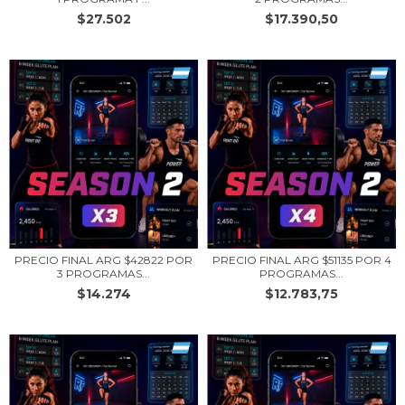
$27.502
$17.390,50
PRECIO FINAL ARG $42822 POR
PRECIO FINAL ARG $51135 POR 4
3 PROGRAMAS...
PROGRAMAS...
$14.274
$12.783,75