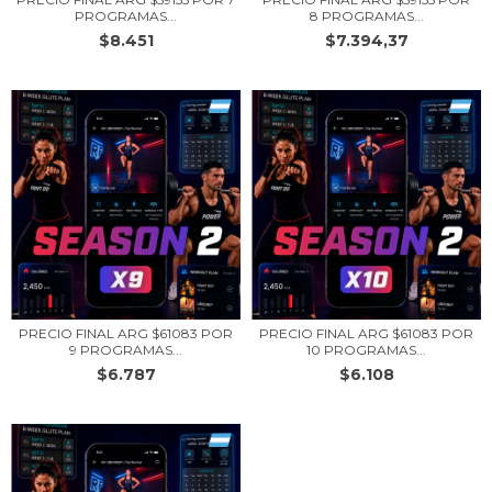
PROGRAMAS...
8 PROGRAMAS...
$8.451
$7.394,37
PRECIO FINAL ARG $61083 POR
PRECIO FINAL ARG $61083 POR
9 PROGRAMAS...
10 PROGRAMAS...
$6.787
$6.108